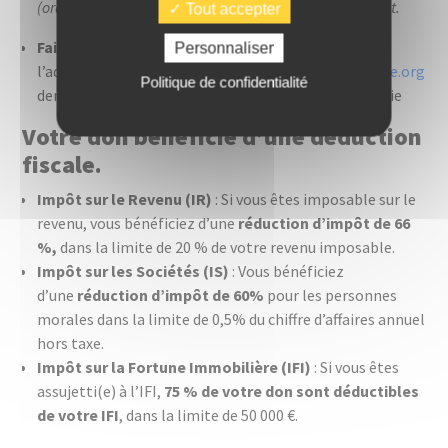
(orange, sfr, bouygues, free, legos). Coût du SMS gratuit.
Tout accepter
Faire un don par virement
: Ecrivez à
Personnaliser
l’adresse
donateurs@ambitionfondationdemyologie.org
po
Politique de confidentialité
demander le RIB de l’Association Institut de Myologie
Votre don bénéficie d’une déduction
fiscale.
Impôt sur le Revenu (IR)
: Si vous êtes imposable sur le
revenu, vous bénéficiez d’une
réduction d’impôt de 66
%,
dans la limite de 20 % de votre revenu imposable.
Impôt sur les Sociétés (IS)
: Vous bénéficiez
d’une
réduction d’impôt de 60%
pour les personnes
morales dans la limite de 0,5% du chiffre d’affaires annuel
hors taxe.
Impôt sur la Fortune Immobilière (IFI)
: Si vous êtes
assujetti(e) à l’IFI,
75 % de votre don sont déductibles
de votre IFI
, dans la limite de 50 000 €.