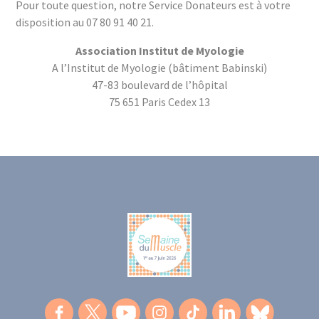
Pour toute question, notre Service Donateurs est à votre
disposition au 07 80 91 40 21.
Association Institut de Myologie
A l’Institut de Myologie (bâtiment Babinski)
47-83 boulevard de l’hôpital
75 651 Paris Cedex 13
Facebook.
Twitter.
Lien externe.
Youtube.
Lien externe.
instagram.
Lien externe.
tiktok.
Lien externe.
Lien externe.
linkedin.
Bluesky.
Lien ex
L